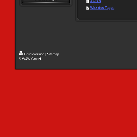
AGB`s
Witz des Tages
Druckversion
|
Sitemap
© W&W GmbH