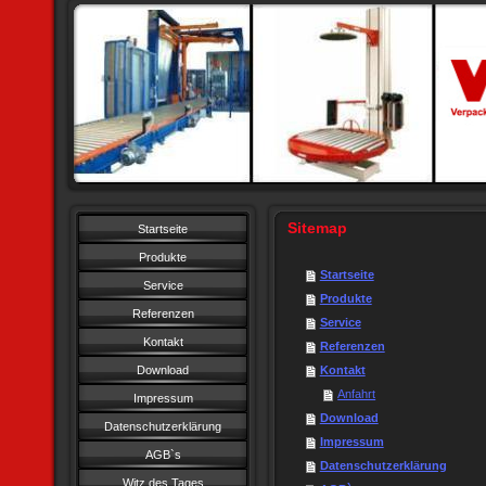
Sitemap
Startseite
Produkte
Startseite
Service
Produkte
Referenzen
Service
Kontakt
Referenzen
Download
Kontakt
Anfahrt
Impressum
Download
Datenschutzerklärung
Impressum
AGB`s
Datenschutzerklärung
Witz des Tages