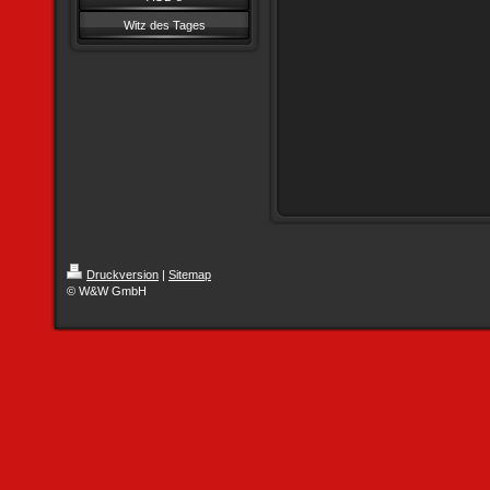
Witz des Tages
Druckversion
|
Sitemap
© W&W GmbH