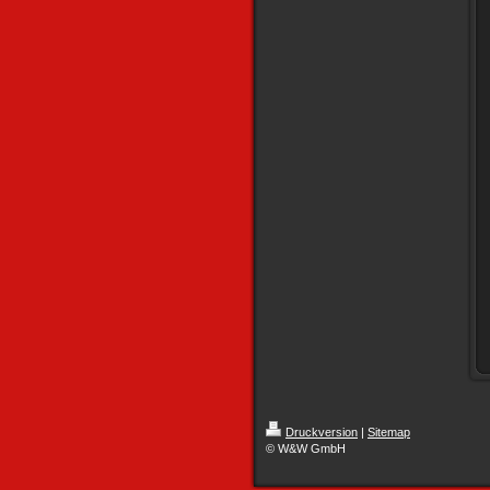
Druckversion
|
Sitemap
© W&W GmbH