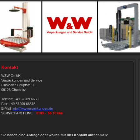
Kontakt
W&W GmbH
Verpackungen und Service
Einsiedler Hauptstr. 96
09123 Chemnitz
Telefon: +49 37209 6650
Fax: +49 37209 66515
E-Mail:
info@wwverpackungen.de
SERVICE-HOTLINE
0180 - 55 10 666
Sie haben eine Anfrage oder wollen mit uns Kontakt aufnehmen
: