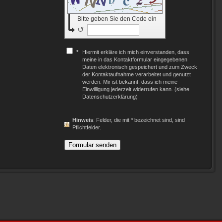
Bitte geben Sie den Code ein
↺
*
Hiermit erkläre ich mich einverstanden, dass
meine in das Kontaktformular eingegebenen
Daten elektronisch gespeichert und zum Zweck
der Kontaktaufnahme verarbeitet und genutzt
werden. Mir ist bekannt, dass ich meine
Einwilligung jederzeit widerrufen kann. (siehe
Datenschutzerklärung)
Hinweis
: Felder, die mit
*
bezeichnet sind, sind
Pflichtfelder.